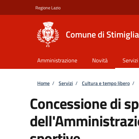
Salta al contenuto principale
Skip to footer content
Regione Lazio
Comune di Stimigli
Amministrazione
Novità
Servizi
Briciole di pane
Home
/
Servizi
/
Cultura e tempo libero
/
Concessione di sp
dell'Amministrazi
sportive