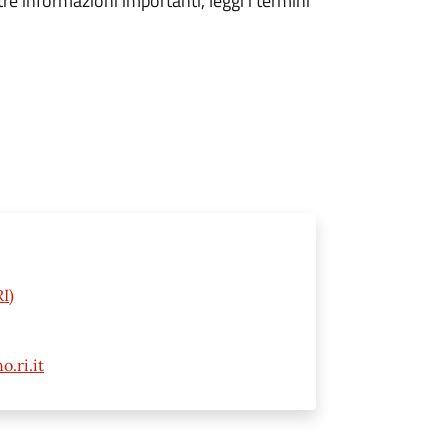
tre informazioni importanti, leggi i termini
I)
.ri.it