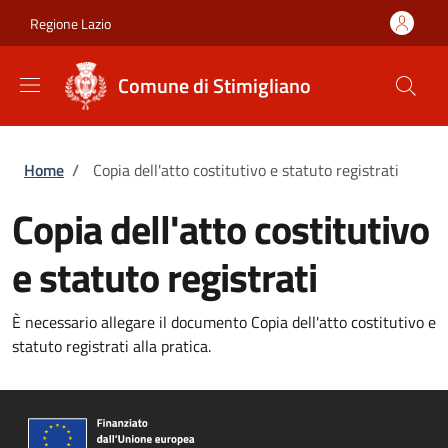
Salta al contenuto principale
Skip to footer content
Regione Lazio
Comune di Stimigliano
Briciole di pane
Home
/
Copia dell'atto costitutivo e statuto registrati
Copia dell'atto costitutivo
e statuto registrati
È necessario allegare il documento Copia dell'atto costitutivo e
statuto registrati alla pratica.