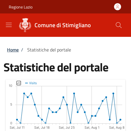
Salta al contenuto principale
Skip to footer content
Regione Lazio
Comune di Stimigliano
Briciole di pane
Home
/
Statistiche del portale
Statistiche del portale