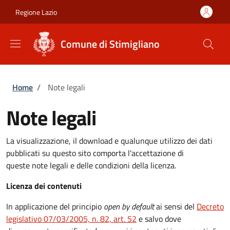
Salta al contenuto principale
Skip to footer content
Regione Lazio
Comune di Stimigliano
Briciole di pane
Home
/
Note legali
Note legali
La visualizzazione, il download e qualunque utilizzo dei dati
pubblicati su questo sito comporta l'accettazione di
queste note legali e delle condizioni della licenza.
Licenza dei contenuti
In applicazione del principio
open by default
ai sensi del
Decreto
legislativo 07/03/2005, n. 82, art. 52
e salvo dove