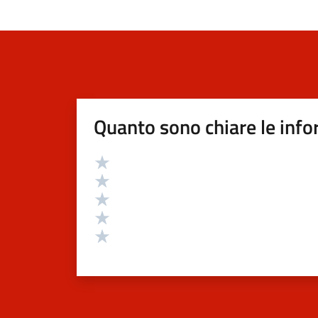
Quanto sono chiare le info
Valutazione
Valuta 5 stelle su 5
Valuta 4 stelle su 5
Valuta 3 stelle su 5
Valuta 2 stelle su 5
Valuta 1 stelle su 5