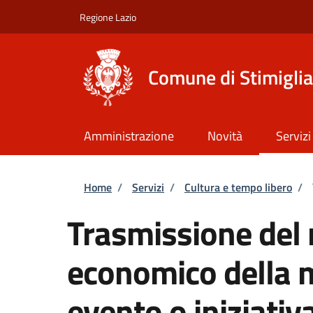
Salta al contenuto principale
Skip to footer content
Regione Lazio
Comune di Stimigli
Amministrazione
Novità
Servizi
Briciole di pane
Home
/
Servizi
/
Cultura e tempo libero
/
Trasmissione del 
economico della 
evento o iniziativ