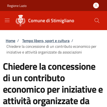
Salta al contenuto principale
Skip to footer content
Regione Lazio
Comune di Stimigliano
Briciole di pane
Home
/
Tempo libero, sport e cultura
/
Chiedere la concessione di un contributo economico per
iniziative e attività organizzate da associazioni
Chiedere la concessione
di un contributo
economico per iniziative e
attività organizzate da