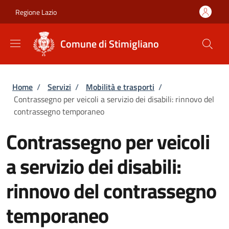
Salta al contenuto principale
Skip to footer content
Regione Lazio
Comune di Stimigliano
Briciole di pane
Home
/
Servizi
/
Mobilità e trasporti
/
Contrassegno per veicoli a servizio dei disabili: rinnovo del
contrassegno temporaneo
Contrassegno per veicoli
a servizio dei disabili:
rinnovo del contrassegno
temporaneo