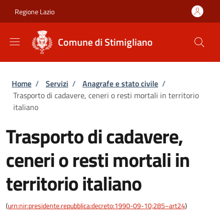
Salta al contenuto principale
Skip to footer content
Regione Lazio
Comune di Stimigliano
Briciole di pane
Home
/
Servizi
/
Anagrafe e stato civile
/
Trasporto di cadavere, ceneri o resti mortali in territorio
italiano
Trasporto di cadavere,
ceneri o resti mortali in
territorio italiano
(
urn:nir:presidente.repubblica:decreto:1990-09-10;285~art24
)