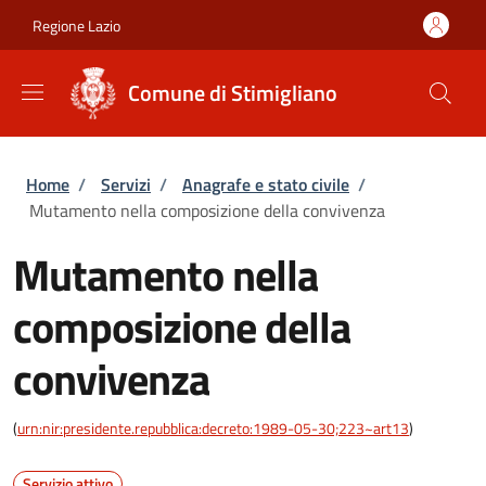
Salta al contenuto principale
Skip to footer content
Regione Lazio
Comune di Stimigliano
Briciole di pane
Home
/
Servizi
/
Anagrafe e stato civile
/
Mutamento nella composizione della convivenza
Mutamento nella
composizione della
convivenza
(
urn:nir:presidente.repubblica:decreto:1989-05-30;223~art13
)
Servizio attivo