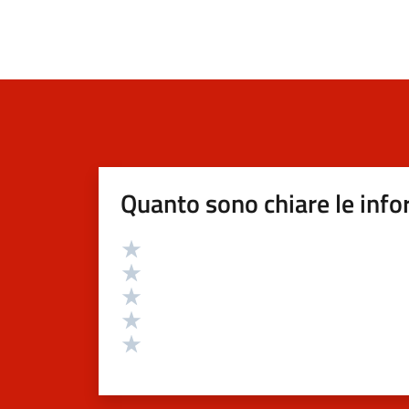
Quanto sono chiare le info
Valutazione
Valuta 5 stelle su 5
Valuta 4 stelle su 5
Valuta 3 stelle su 5
Valuta 2 stelle su 5
Valuta 1 stelle su 5