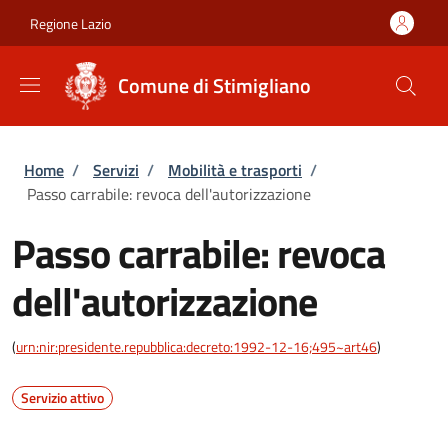
Salta al contenuto principale
Skip to footer content
Regione Lazio
Comune di Stimigliano
Briciole di pane
Home
/
Servizi
/
Mobilità e trasporti
/
Passo carrabile: revoca dell'autorizzazione
Passo carrabile: revoca
dell'autorizzazione
(
urn:nir:presidente.repubblica:decreto:1992-12-16;495~art46
)
Servizio attivo