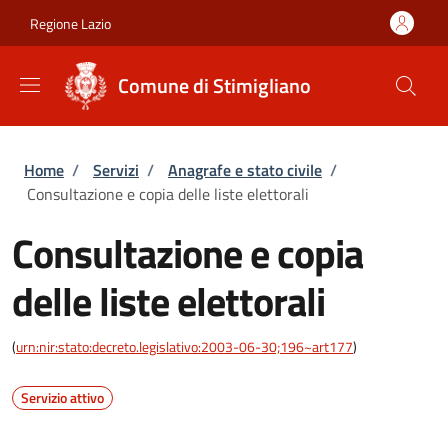
Salta al contenuto principale
Skip to footer content
Regione Lazio
Comune di Stimigliano
Briciole di pane
Home
/
Servizi
/
Anagrafe e stato civile
/
Consultazione e copia delle liste elettorali
Consultazione e copia
delle liste elettorali
(
urn:nir:stato:decreto.legislativo:2003-06-30;196~art177
)
Servizio attivo