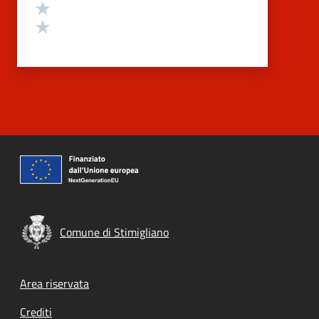
Valuta 2 stelle su 5
Valuta 1 stelle su 5
Comune di Stimigliano
Footer menu
Area riservata
Crediti