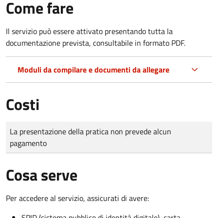
Come fare
Il servizio può essere attivato presentando tutta la
documentazione prevista, consultabile in formato PDF.
Moduli da compilare e documenti da allegare
Costi
Tipo di pagamento
Importo
La presentazione della pratica non prevede alcun
pagamento
Cosa serve
Per accedere al servizio, assicurati di avere:
SPID (sistema pubblico di identità digitale), carta