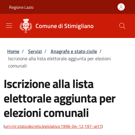
Salta al contenuto principale
Skip to footer content
Regione Lazio
Comune di Stimigliano
Briciole di pane
Home
/
Servizi
/
Anagrafe e stato civile
/
Iscrizione alla lista elettorale aggiunta per elezioni
comunali
Iscrizione alla lista
elettorale aggiunta per
elezioni comunali
(
urn:nir:stato:decreto.legislativo:1996-04-12;197~art1
)