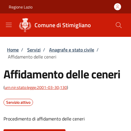
Salta al contenuto principale
Skip to footer content
Regione Lazio
Comune di Stimigliano
Briciole di pane
Home
/
Servizi
/
Anagrafe e stato civile
/
Affidamento delle ceneri
Affidamento delle ceneri
(
urn:nir:stato:legge:2001-03-30;130
)
Servizio attivo
Procedimento di affidamento delle ceneri