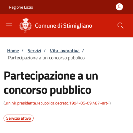
Salta al contenuto principale
Skip to footer content
Regione Lazio
Comune di Stimigliano
Briciole di pane
Home
/
Servizi
/
Vita lavorativa
/
Partecipazione a un concorso pubblico
Partecipazione a un
concorso pubblico
(
urn:nir:presidente.repubblica:decreto:1994-05-09;487~art4
)
Servizio attivo