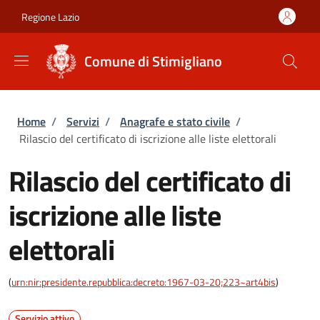
Salta al contenuto principale
Skip to footer content
Regione Lazio
Comune di Stimigliano
Briciole di pane
Home
/
Servizi
/
Anagrafe e stato civile
/
Rilascio del certificato di iscrizione alle liste elettorali
Rilascio del certificato di
iscrizione alle liste
elettorali
(
urn:nir:presidente.repubblica:decreto:1967-03-20;223~art4bis
)
Servizio attivo