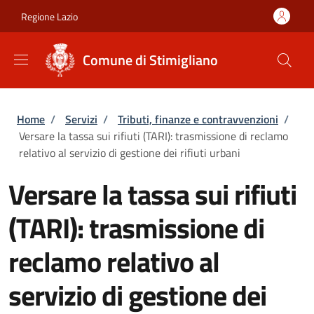
Salta al contenuto principale
Skip to footer content
Regione Lazio
Comune di Stimigliano
Briciole di pane
Home
/
Servizi
/
Tributi, finanze e contravvenzioni
/
Versare la tassa sui rifiuti (TARI): trasmissione di reclamo
relativo al servizio di gestione dei rifiuti urbani
Versare la tassa sui rifiuti
(TARI): trasmissione di
reclamo relativo al
servizio di gestione dei