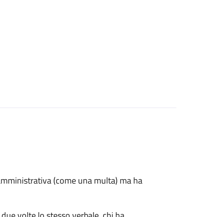
e amministrativa (come una multa) ma ha
 due volte lo stesso verbale, chi ha