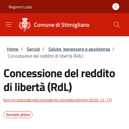
Salta al contenuto principale
Skip to footer content
Regione Lazio
Comune di Stimigliano
Briciole di pane
Home
/
Servizi
/
Salute, benessere e assistenza
/
Concessione del reddito di libertà (RdL)
Concessione del reddito
di libertà (RdL)
(
urn:nir:stato:decreto.presidente.consiglio.ministri:2020-12-17
)
Servizio attivo