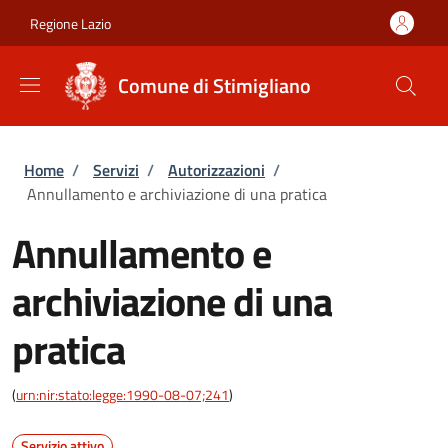
Salta al contenuto principale
Skip to footer content
Regione Lazio
Comune di Stimigliano
Briciole di pane
Home
/
Servizi
/
Autorizzazioni
/
Annullamento e archiviazione di una pratica
Annullamento e
archiviazione di una
pratica
(
urn:nir:stato:legge:1990-08-07;241
)
Servizio attivo