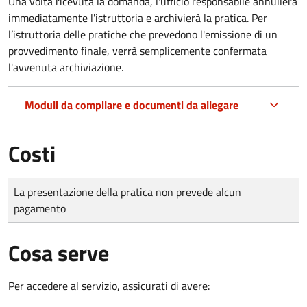
Una volta ricevuta la domanda, l'ufficio responsabile annullerà
immediatamente l'istruttoria e archivierà la pratica. Per
l’istruttoria delle pratiche che prevedono l'emissione di un
provvedimento finale, verrà semplicemente confermata
l'avvenuta archiviazione.
Moduli da compilare e documenti da allegare
Costi
Tipo di pagamento
Importo
La presentazione della pratica non prevede alcun
pagamento
Cosa serve
Per accedere al servizio, assicurati di avere: