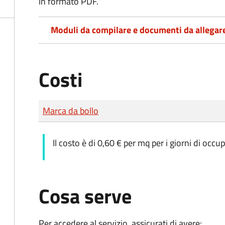
in formato PDF.
Moduli da compilare e documenti da allegar
Costi
Tipo di pagamento
Importo
Marca da bollo
Il costo è di 0,60 € per mq per i giorni di occu
Cosa serve
Per accedere al servizio, assicurati di avere: