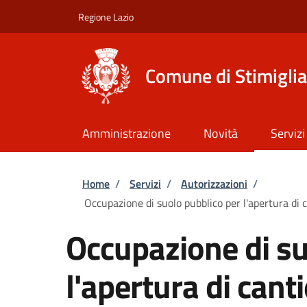
Salta al contenuto principale
Skip to footer content
Regione Lazio
Comune di Stimigli
Amministrazione
Novità
Servizi
Briciole di pane
Home
/
Servizi
/
Autorizzazioni
/
Occupazione di suolo pubblico per l'apertura di ca
Occupazione di su
l'apertura di cant