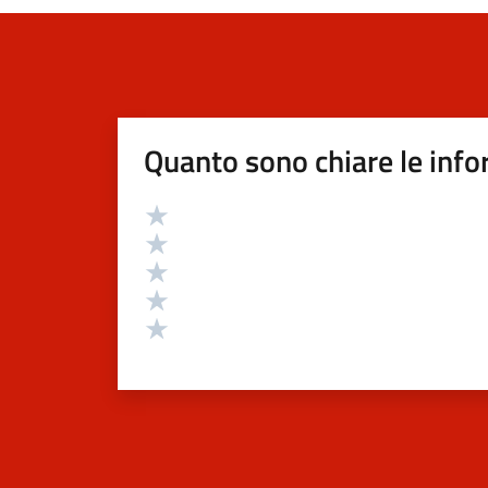
Quanto sono chiare le info
Valutazione
Valuta 5 stelle su 5
Valuta 4 stelle su 5
Valuta 3 stelle su 5
Valuta 2 stelle su 5
Valuta 1 stelle su 5