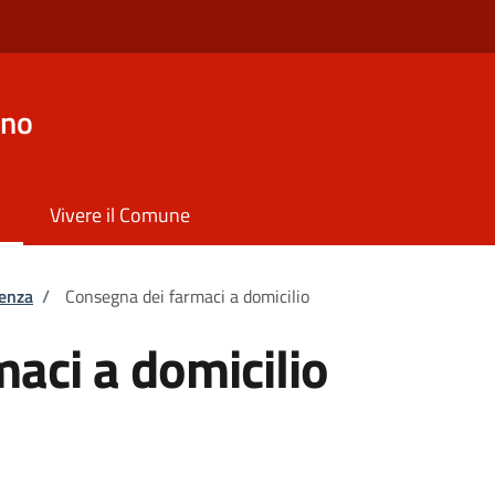
ano
Vivere il Comune
tenza
/
Consegna dei farmaci a domicilio
aci a domicilio