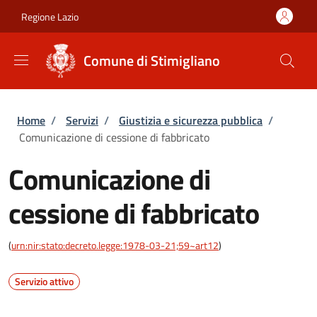
Salta al contenuto principale
Skip to footer content
Regione Lazio
Comune di Stimigliano
Briciole di pane
Home
/
Servizi
/
Giustizia e sicurezza pubblica
/
Comunicazione di cessione di fabbricato
Comunicazione di
cessione di fabbricato
(
urn:nir:stato:decreto.legge:1978-03-21;59~art12
)
Servizio attivo