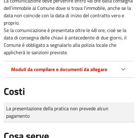
La comunicazione deve pervenire
entro 48 ore
dalla consegna
dell’immobile al Comune dove si trova l’immobile, anche se la
data non coincide con la data di inizio del contratto vero e
proprio.
Se la comunicazione è presentata oltre le 48 ore, cioè se la
data di consegna delle chiavi è antecedente di due giorni, il
Comune è obbligato a segnalarlo alla polizia locale che
applicherà le sanzioni previste.
Moduli da compilare e documenti da allegare
Costi
Tipo di pagamento
Importo
La presentazione della pratica non prevede alcun
pagamento
Cosa serve