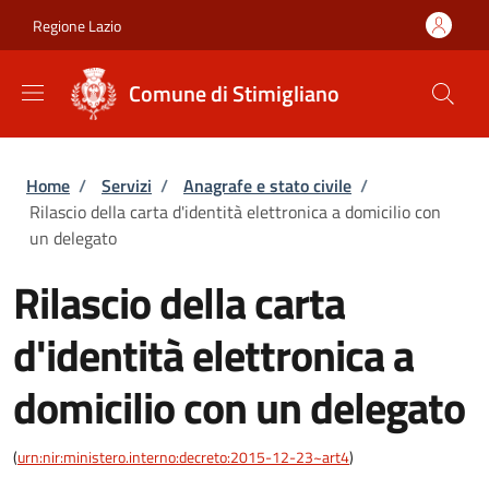
Salta al contenuto principale
Skip to footer content
Regione Lazio
Comune di Stimigliano
Briciole di pane
Home
/
Servizi
/
Anagrafe e stato civile
/
Rilascio della carta d'identità elettronica a domicilio con
un delegato
Rilascio della carta
d'identità elettronica a
domicilio con un delegato
(
urn:nir:ministero.interno:decreto:2015-12-23~art4
)