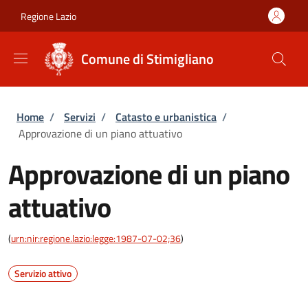
Salta al contenuto principale
Skip to footer content
Regione Lazio
Comune di Stimigliano
Briciole di pane
Home
/
Servizi
/
Catasto e urbanistica
/
Approvazione di un piano attuativo
Approvazione di un piano
attuativo
(
urn:nir:regione.lazio:legge:1987-07-02;36
)
Servizio attivo