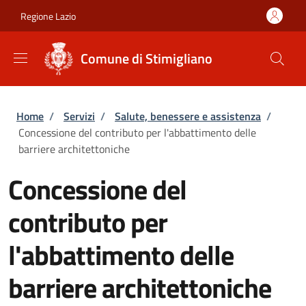
Salta al contenuto principale
Skip to footer content
Regione Lazio
Comune di Stimigliano
Briciole di pane
Home
/
Servizi
/
Salute, benessere e assistenza
/
Concessione del contributo per l'abbattimento delle
barriere architettoniche
Concessione del
contributo per
l'abbattimento delle
barriere architettoniche