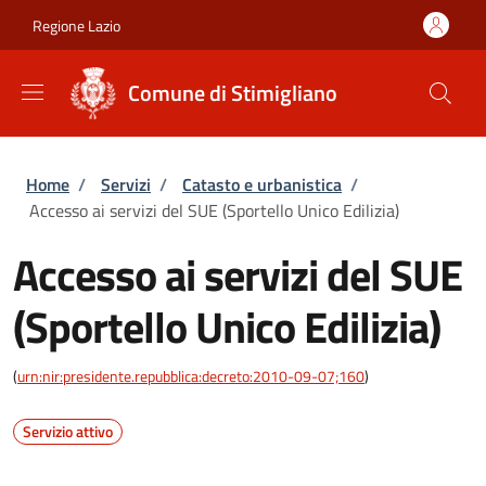
Salta al contenuto principale
Skip to footer content
Regione Lazio
Comune di Stimigliano
Briciole di pane
Home
/
Servizi
/
Catasto e urbanistica
/
Accesso ai servizi del SUE (Sportello Unico Edilizia)
Accesso ai servizi del SUE
(Sportello Unico Edilizia)
(
urn:nir:presidente.repubblica:decreto:2010-09-07;160
)
Servizio attivo