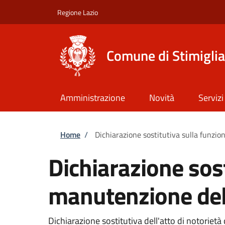
Salta al contenuto principale
Skip to footer content
Regione Lazio
Comune di Stimigli
Amministrazione
Novità
Servizi
Briciole di pane
Home
/
Dichiarazione sostitutiva sulla funzio
Dichiarazione sost
manutenzione del
Dichiarazione sostitutiva dell'atto di notorie