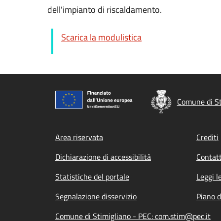
dell'impianto di riscaldamento.
Scarica la modulistica
Comune di St
Footer menu
Area riservata
Crediti
Dichiarazione di accessibilità
Contatt
Statistiche del portale
Leggi l
Segnalazione disservizio
Piano d
Comune di Stimigliano - PEC: com.stim@pec.it