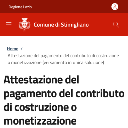
Salta al contenuto principale
Skip to footer content
Regione Lazio
Comune di Stimigliano
Briciole di pane
Home
/
Attestazione del pagamento del contributo di costruzione
o monetizzazione (versamento in unica soluzione)
Attestazione del
pagamento del contributo
di costruzione o
monetizzazione