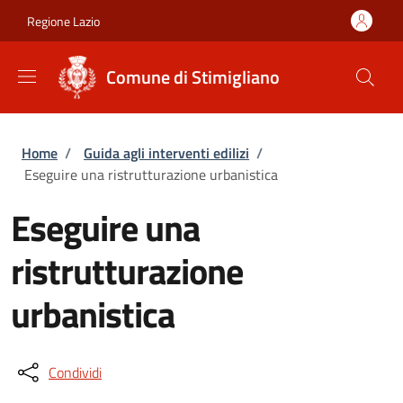
Salta al contenuto principale
Skip to footer content
Regione Lazio
Comune di Stimigliano
Briciole di pane
Home
/
Guida agli interventi edilizi
/
Eseguire una ristrutturazione urbanistica
Eseguire una
ristrutturazione
urbanistica
Condividi