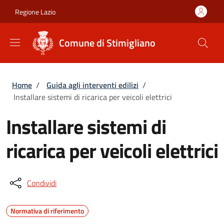
Salta al contenuto principale
Skip to footer content
Regione Lazio
Comune di Stimigliano
Briciole di pane
Home
/
Guida agli interventi edilizi
/
Installare sistemi di ricarica per veicoli elettrici
Installare sistemi di
ricarica per veicoli elettrici
Condividi
Normativa di riferimento