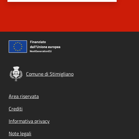
Comune di Stimigliano
Footer menu
Area riservata
Crediti
Informativa privacy
Note legali