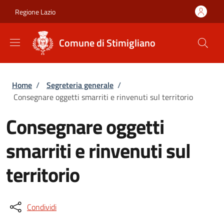
Salta al contenuto principale
Skip to footer content
Regione Lazio
Comune di Stimigliano
Briciole di pane
Home
/
Segreteria generale
/
Consegnare oggetti smarriti e rinvenuti sul territorio
Consegnare oggetti
smarriti e rinvenuti sul
territorio
Condividi